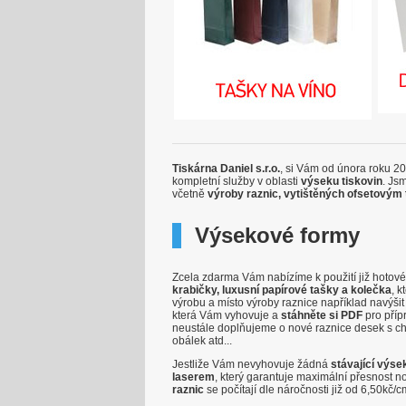
Tiskárna Daniel s.r.o.
, si Vám od února roku 2
kompletní služby v oblasti
výseku tiskovin
. Js
včetně
výroby raznic, vytištěných ofsetovým t
Výsekové formy
Zcela zdarma Vám nabízíme k použití již hotov
krabičky, luxusní papírové tašky a kolečka
, 
výrobu a místo výroby raznice například navýši
která Vám vyhovuje a
stáhněte si PDF
pro příp
neustále doplňujeme o nové raznice desek s chl
obálek atd...
Jestliže Vám nevyhovuje žádná
stávající výs
laserem
, který garantuje maximální přesnost n
raznic
se počítají dle náročnosti již od 6,50kč/c