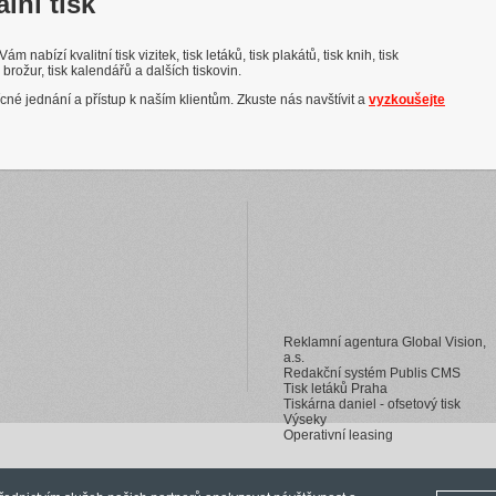
ální tisk
Vám nabízí kvalitní tisk vizitek, tisk letáků, tisk plakátů, tisk knih, tisk
k brožur, tisk kalendářů a dalších tiskovin.
řícné jednání a přístup k naším klientům. Zkuste nás navštívit a
vyzkoušejte
Reklamní agentura Global Vision,
a.s.
Redakční systém Publis CMS
Tisk letáků Praha
Tiskárna daniel - ofsetový tisk
Výseky
Operativní leasing