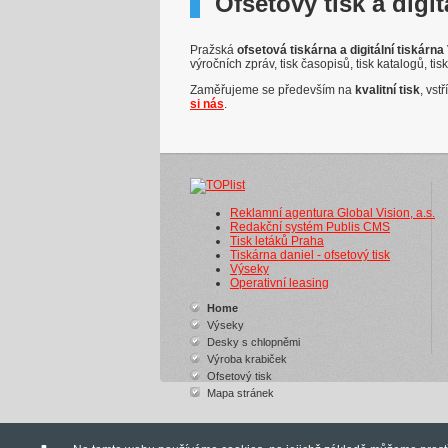
Ofsetový tisk a digit
Pražská
ofsetová tiskárna a digitální tiskárna
výročních zpráv, tisk časopisů, tisk katalogů, tis
Zaměřujeme se především na
kvalitní tisk
, vst
si nás
.
Reklamní agentura Global Vision, a.s.
Redakční systém Publis CMS
Tisk letáků Praha
Tiskárna daniel - ofsetový tisk
Výseky
Operativní leasing
Home
Výseky
Desky s chlopněmi
Výroba krabiček
Ofsetový tisk
Mapa stránek