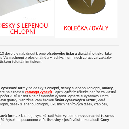
013 dovoluje nabídnout kromě
ofsetového tisku a digitálního tisku
, také
me Vám schopni profesionálně a v rychlých termínech zpracovat zakázky
iskem i digitálním tiskem.
é
výsekové formy na desky s chlopní, desky s lepenou chlopní, obálky,
které naleznete v
katalogu výseků
. Jejich využitím ušetříte peníze za vlastní
t počet kusů v tisku a na následném výseku. Vyberte si výsekovou formu
ravu grafiky. Nabízíme Vám širokou
škálu výsekových raznic,
které
opní, desek s lepenou chlopní, luxusních papírových tašek, krabiček,
eková forma
z katalogu výseků, rádi Vám vyrobíme
novou raznici řezanou
ožů. Výsekem posuneme vaše tiskoviny k ještě větší dokonalosti.
Ceny
m.