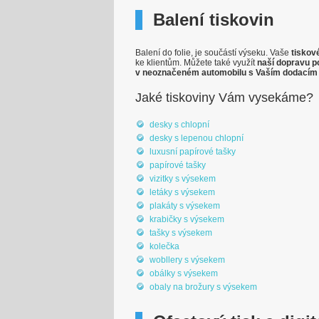
Balení tiskovin
Balení do folie, je součástí výseku. Vaše
tiskov
ke klientům. Můžete také využít
naší dopravu p
v neoznačeném automobilu s Vaším dodacím 
Jaké tiskoviny Vám vysekáme?
desky s chlopní
desky s lepenou chlopní
luxusní papírové tašky
papírové tašky
vizitky s výsekem
letáky s výsekem
plakáty s výsekem
krabičky s výsekem
tašky s výsekem
kolečka
wobllery s výsekem
obálky s výsekem
obaly na brožury s výsekem