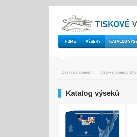
Desky s chlopněmi
Desky s lepenou chlo
Katalog výseků