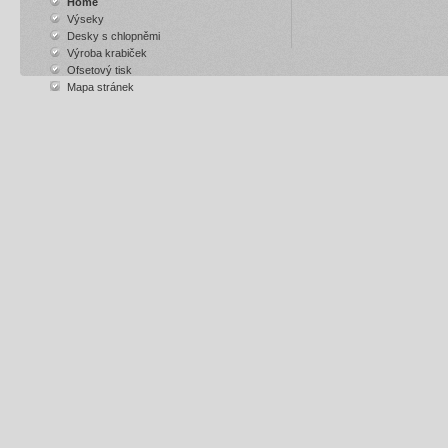
Home
Výseky
Desky s chlopněmi
Výroba krabiček
Ofsetový tisk
Mapa stránek