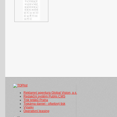
Reklamní agentura Global Vision, a.s.
Redakční systém Publis CMS
Tisk letáků Praha
Tiskárna daniel - ofsetový tisk
Výseky
Operativní leasing