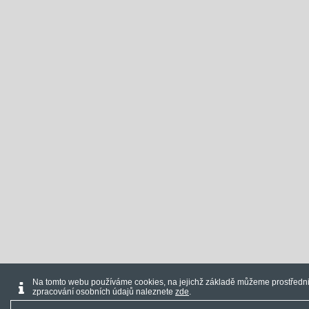
Na tomto webu používáme cookies, na jejichž základě můžeme prostřednic
zpracování osobních údajů naleznete
zde
.